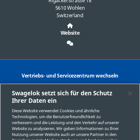
Rigackerstrasse 18
5610 Wohlen
Switzerland
Website
Vertriebs- und Servicezentrum wechseln
Kontaktieren Sie Swagelok Switzerland
Swagelok setzt sich für den Schutz
Ihrer Daten ein
Produktauswahl speichern
Diese Website verwendet Cookies und ähnliche
Impressum Swagelok Company
Technologien, um die Benutzerfreundlichkeit zu
verbessern und die Leistung und den Verkehr auf unserer
DSGVO
Website zu analysieren. Wir geben Informationen zu Ihrer
Nutzung unserer Website auch an unsere Partner in den
Neukundenformular